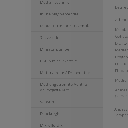
Medizintechnik
Betri
Inline Magnetventile
Arbeit
Miniatur Hochdruckventile
Membr
Gehäus
Sitzventile
Dichtw
Miniaturpumpen
Medie
Umgeb
FGL Miniaturventile
Leist
Einbau
Motorventile / Drehventile
Medie
Mediengetrennte Ventile
druckgesteuert
Abmes
(je na
Sensoren
Anpass
Druckregler
Temper
Mikrofluidik