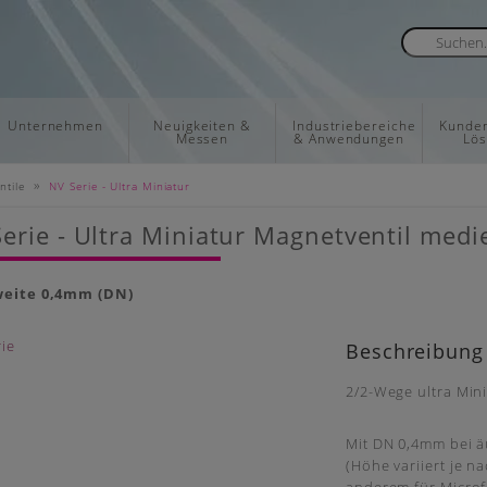
Unternehmen
Neuigkeiten &
Industriebereiche
Kunden
Messen
& Anwendungen
Lö
»
tile
NV Serie - Ultra Miniatur
erie - Ultra Miniatur Magnetventil med
eite 0,4mm (DN)
Beschreibung
2/2-Wege ultra Min
Mit DN 0,4mm bei 
(Höhe variiert je na