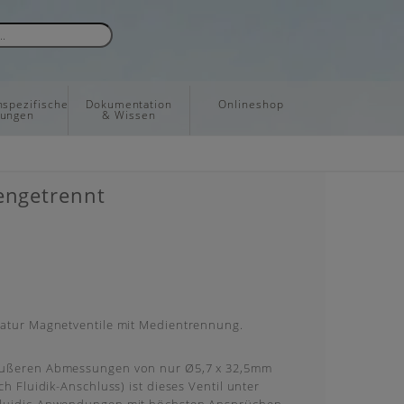
spezifische
Dokumentation
Onlineshop
sungen
& Wissen
iengetrennt
iatur Magnetventile mit Medientrennung.
äußeren Abmessungen von nur Ø5,7 x 32,5mm
ch Fluidik-Anschluss) ist dieses Ventil unter