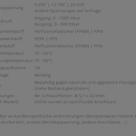
5 VDC | 12 VDC | 24 VDC
ebsspannung
andere Spannungen auf Anfrage
Eingang: 0 - 1000 mbar
sdruck
Ausgang: 0 - 500 mbar
anwerkstoff
Perfluoroelastomer (FFKM) | FPM
ewerkstoff
PEEK | PPS
erkstoff
Perfluoroelastomer (FFKM) | FPM
ntemperatur
10 - 50°C
ungstemperatur
10 - 50°C
ungsaufnahme
1W
lage
Beliebig
Beständig gegen neutrale und aggressive Flüssigk
n
(siehe Beständigkeitslisten)
sungen
Bei Schlauchtüllen: Ø 5,7 x 32,5mm
ch Modell)
(Höhe variiert je nach Fluidik-Anschluss)
bar an kundenspezifische Anforderungen (Beispielsweise höherer D
aturbereich, andere Betriebsspannung, andere Anschlüsse, …)