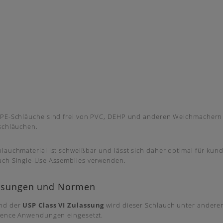
TPE-Schläuche sind frei von PVC, DEHP und anderen Weichmachern u
schläuchen.
lauchmaterial ist schweißbar und lässt sich daher optimal für kun
uch Single-Use Assemblies verwenden.
ssungen und Normen
nd der
USP Class VI Zulassung
wird dieser Schlauch unter andere
cience Anwendungen eingesetzt.