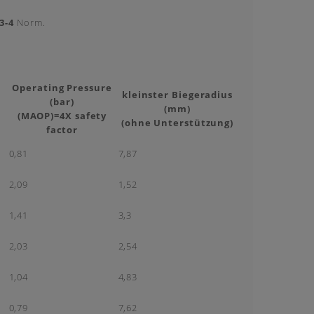
3-4
Norm.
Operating Pressure
kleinster Biegeradius
(bar)
(mm)
(MAOP)=4X safety
(ohne Unterstützung)
factor
0,81
7,87
2,09
1,52
1,41
3,3
2,03
2,54
1,04
4,83
0,79
7,62