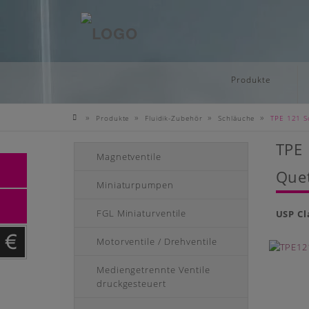
Skip
Produkte
to
main
»
»
»
»
Produkte
Fluidik-Zubehör
Schläuche
TPE 121 S
content
Startseite
TPE
Magnetventile
Quet
Miniaturpumpen
FGL Miniaturventile
USP Cl
Motorventile / Drehventile
Mediengetrennte Ventile
druckgesteuert