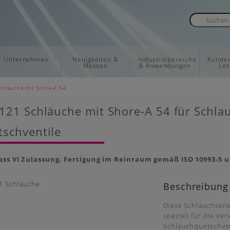
Unternehmen
Neuigkeiten &
Industriebereiche
Kunden
Messen
& Anwendungen
Lö
chläuche mit Shore-A 54
 121 Schläuche mit Shore-A 54 für Sch
schventile
ass VI Zulassung, Fertigung im Reinraum gemäß ISO 10993-5 u
Beschreibung
Diese Schlauchseri
speziell für die V
Schlauchquetschven