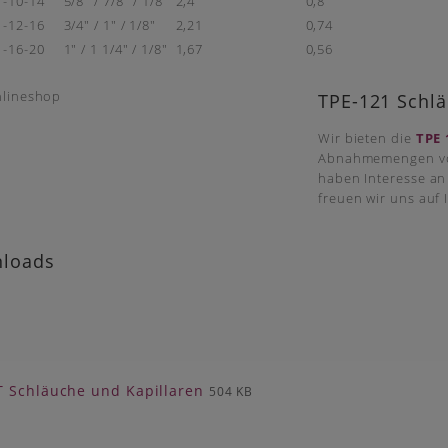
-10-14
5/8" / 7/8" / 1/8"
2,4
0,8
-12-16
3/4" / 1" / 1/8"
2,21
0,74
-16-20
1" / 1 1/4" / 1/8"
1,67
0,56
TPE-121 Schl
Wir bieten die
TPE 
Abnahmemengen von
haben Interesse an
freuen wir uns auf 
loads
 Schläuche und Kapillaren
504 KB