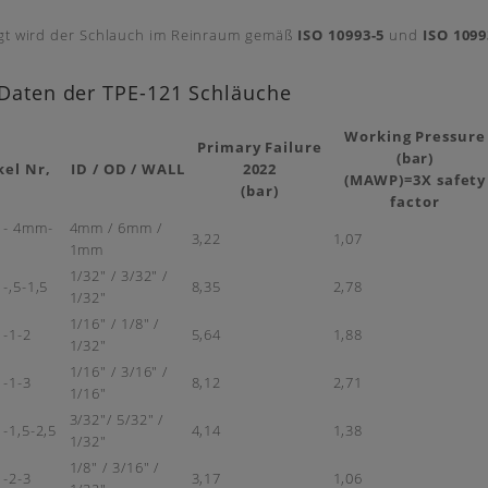
igt wird der Schlauch im Reinraum gemäß
ISO 10993-5
und
ISO 1099
-Daten der TPE-121 Schläuche
Working Pressure
Primary Failure
(bar)
kel Nr,
ID / OD / WALL
2022
(MAWP)=3X safety
(bar)
factor
1- 4mm-
4mm / 6mm /
3,22
1,07
1mm
1/32" / 3/32" /
-,5-1,5
8,35
2,78
1/32"
1/16" / 1/8" /
-1-2
5,64
1,88
1/32"
1/16" / 3/16" /
-1-3
8,12
2,71
1/16"
3/32"/ 5/32" /
-1,5-2,5
4,14
1,38
1/32"
1/8" / 3/16" /
-2-3
3,17
1,06