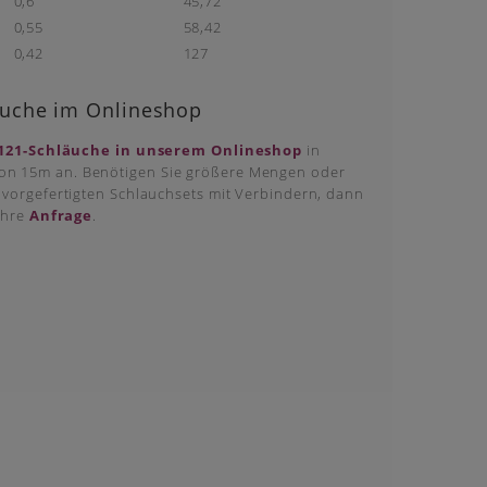
0,6
45,72
0,55
58,42
0,42
127
äuche im Onlineshop
121-Schläuche in unserem Onlineshop
in
 15m an. Benötigen Sie größere Mengen oder
 vorgefertigten Schlauchsets mit Verbindern, dann
Ihre
Anfrage
.