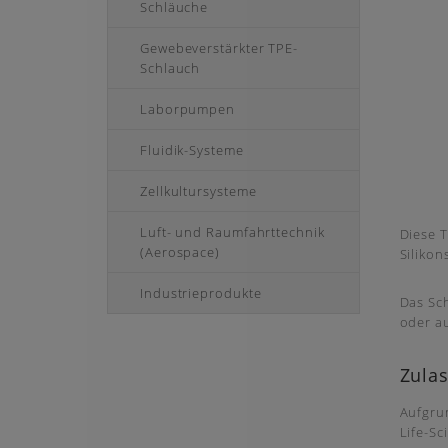
Schläuche
Gewebeverstärkter TPE-
Schlauch
Laborpumpen
Fluidik-Systeme
Zellkultursysteme
Luft- und Raumfahrttechnik
Diese 
(Aerospace)
Silikon
Industrieprodukte
Das Sch
oder a
Zula
Aufgru
Life-S