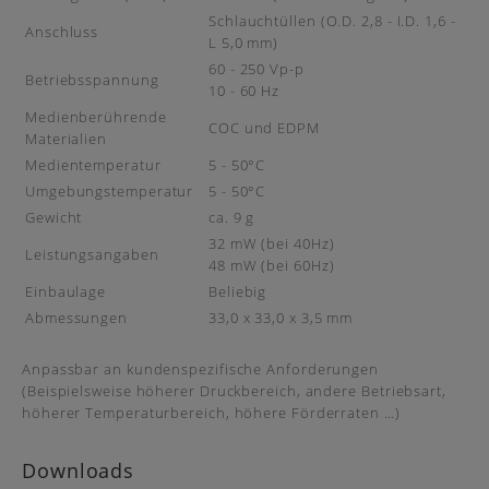
Schlauchtüllen (O.D. 2,8 - I.D. 1,6 -
Anschluss
L 5,0 mm)
60 - 250 Vp-p
Betriebsspannung
10 - 60 Hz
Medienberührende
COC und EDPM
Materialien
Medientemperatur
5 - 50°C
Umgebungstemperatur
5 - 50°C
Gewicht
ca. 9 g
32 mW (bei 40Hz)
Leistungsangaben
48 mW (bei 60Hz)
Einbaulage
Beliebig
Abmessungen
33,0 x 33,0 x 3,5 mm
Anpassbar an kundenspezifische Anforderungen
(Beispielsweise höherer Druckbereich, andere Betriebsart,
höherer Temperaturbereich, höhere Förderraten …)
Downloads