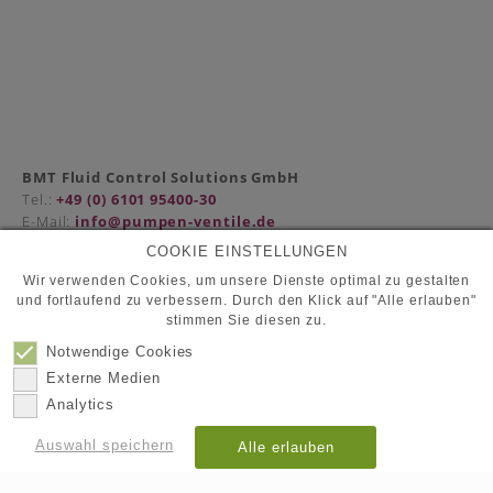
BMT Fluid Control Solutions GmbH
Tel.:
+49 (0) 6101 95400-30
E-Mail:
info@pumpen-ventile.de
COOKIE EINSTELLUNGEN
Wir verwenden Cookies, um unsere Dienste optimal zu gestalten
und fortlaufend zu verbessern. Durch den Klick auf "Alle erlauben"
Partner
stimmen Sie diesen zu.
Datenschutz
Kontakt
Notwendige Cookies
Impressum
Externe Medien
Analytics
© 2026
BMT Fluid Control Solutions GmbH
Auswahl speichern
Alle erlauben
Details anzeigen