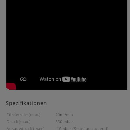
Spezifikationen
Förderrate (max.)
20ml/min
Druck (max.)
350 mbar
Ansaugdruck (max.)
-10mbar (Selbstansaugend)