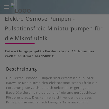
Toggle
navigation
Skip
Elektro Osmose Pumpen -
to
main
Pulsationsfreie Miniaturpumpen für
content
die Mikrofluidik
Entwicklungsprojekt - Förderrate ca. 10µl/min bei
24VDC, 60µl/min bei 150VDC
Beschreibung
Die Elektro Osmose-Pumpen sind extrem klein in Ihrer
Bauweise und nutzen den elektroosmotischen Effekt zur
Förderung. Sie zeichnen sich neben Ihrer geringen
Baugröße durch eine pulsationsfreie und geräuschlose
Förderung aus. Dies kann erreicht werden, da dieses
Prinzip ohne mechanisch bewegte Teile auskommt.